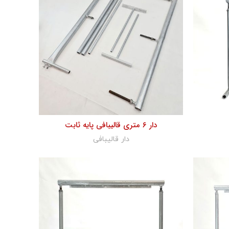
دار ۶ متری قالیبافی پایه ثابت
دار قالیبافی