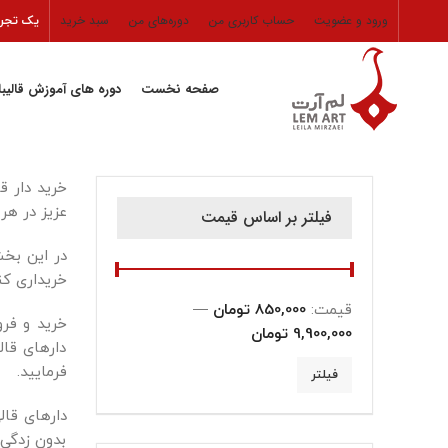
ورود و عضویت
حساب کاربری من
دوره‌های من
سبد خرید
یک تجرب
صفحه نخست
دوره های آموزش قالیب
خرید دار ق
عزیز در هر 
فیلتر بر اساس قیمت
خریداری کن
قیمت:
850,000 تومان
—
خرید و فرو
9,900,000 تومان
دارهای قال
فرمایید.
فیلتر
دارهای قال
بدون زدگی 